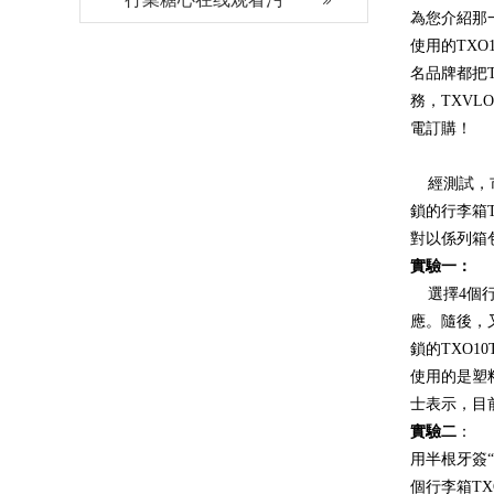
為您介紹那一
使用的TXO
名品牌都把T
務，TXVL
電訂購！
經測試，市
鎖的行李箱T
對以係列箱包
實驗一：
選擇4個行
應。隨後，又
鎖的TXO1
使用的是塑料
士表示，目
實驗二
：
用半根牙簽
個行李箱TX