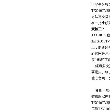
可能是牙簽
TXO10T
方法再次撬開
在一把小鎖
實驗三：
TXO10T
箱TXO10
上，隨後將中
心官网輕易
隻“捆綁”了
經過多次實
要是尖、細、
糖心官网，
其實，無論
體擠壓狀態
TXO10T
尼龍TXO1