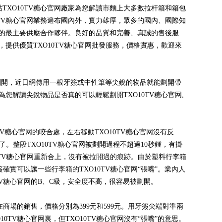
网站TXO10TV糖心官网廠家為您解讀市麵上大多數拉杆箱和箱包
O10TV糖心官网業務遍布國內外，實力雄厚，眾多的國內、國際知
心官网的最主要供應合作夥伴。良好的品質和完善、真誠的售後服
廠家，提供優質TXO10TV糖心官网批發服務，價格實惠，歡迎來
劃開，近日網傳用一根牙簽或中性筆等尖銳的物品就能劃開帶
官网為您解讀尖銳物品是否真的可以輕鬆劃開TXO10TV糖心官网,
V糖心官网的咬合處，左右移動TXO10TV糖心官网沒有反
了。整段TXO10TV糖心官网被劃開過程不超過10秒鍾，有掛
O10TV糖心官网重新合上，沒有被拉開過的痕跡。由於塑料行李箱
簽確實可以讓一些行李箱的TXO10TV糖心官网“張嘴”。業內人
TV糖心官网的B、C級，安全度不高，很容易被劃開。
商場的銷售，價格分別為399元和599元。用牙簽尖端對準兩
0TV糖心官网裏，但TXO10TV糖心官网沒有“張嘴”的意思。