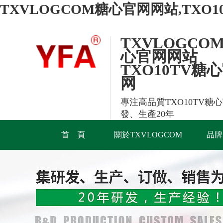
TXVLOGCOM糖心官网网站,TXO
TXVLOGCO
心官网网站
TXO10TV糖
网
專注高品質TXO10TV糖
發、生產20年
首 頁
關於TXVLOGCOM
品牌
糖心官网网站