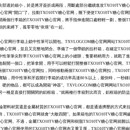
尖部過於細小，於是將牙簽折成兩段，用斷處部分繼續進攻TXO10TV糖心
V糖心官网“開口”了。拉動TXO10TV糖心官网，幾下便使TXO10TV糖
兩個行李箱的TXO10TV糖心官网，將手指伸進開口處輕輕一劃，整個TXO
頭的束縛下，孤零零地“依偎”在一起。
V糖心官网行李箱上鎖中性筆可以開包。TXVLOGCOM糖心官网网站TX
TV糖心官网，並且又完整地閉合。準備了一個帶鎖的拉杆箱，在確定TXO1
性筆筆尖對準TXO10TV糖心官网上的小縫隙，隻要稍稍用力，就戳了進去
地裂開一個口，把筆拿開，用手可以輕鬆打開整條TXO10TV糖心官网。T
兩個TXO10TV糖心官网扣，同時移動兩個TXO10TV糖心官网扣，TX
驗，用中性筆和牙簽開行李箱的成功率高達80％以上，最快時，一秒鍾就
硬的物品，都可以成為開箱“神器”。TXVLOGCOM糖心官网网站TXO1
另一種是直接打開關閉的鋁框箱，“就兩種行李箱對比而言，鋁框箱的防
塑料材質還是金屬材質的TXO10TV糖心官网，都是通過擠壓的方式來拉
時，TXO10TV糖心官网就會“大敞四開”。如果箱包的TXO10TV糖心
V糖心官网。不過，金屬TXO10TV糖心官网和樹脂TXO10TV糖心官网就難
0TV糖心官网使用的TXO10TV糖心官网布又重又厚，TXO10TV糖心官