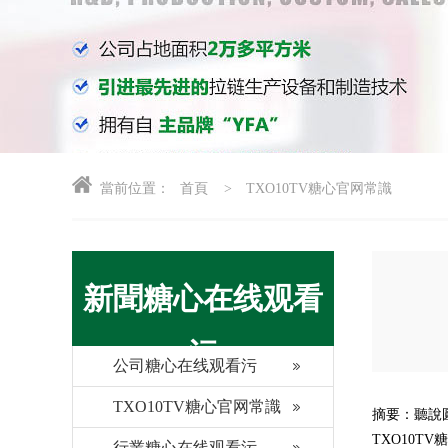
當前位置：
首頁
>
TXO10TV糖心官网常識
新聞糖心在线观看
污
公司糖心在线观看污
TXO10TV糖心官网常識
摘要：聽說
TXO10T
行業糖心在线观看污