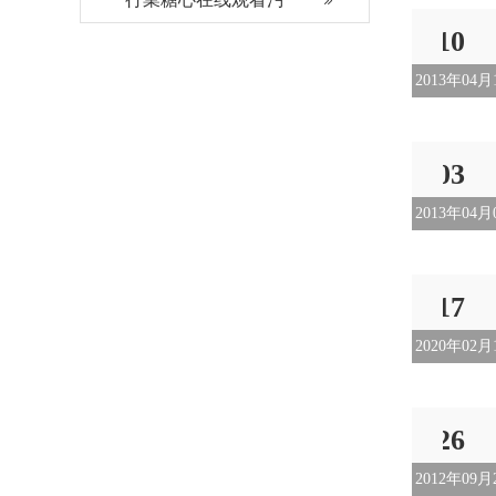
2013.04.10
2013年04月
日
2013.04.03
2013年04月
日
2020.02.17
2020年02月
日
2012.09.26
2012年09月