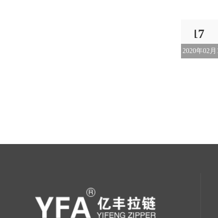
日
2020.02.17
2020年02月
日