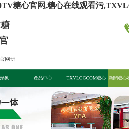
10TV糖心官网,糖心在线观看污,TX
M糖
心官
心官网研
形象
產品中心
TXVLOGCOM糖心
新聞糖心
官网网址