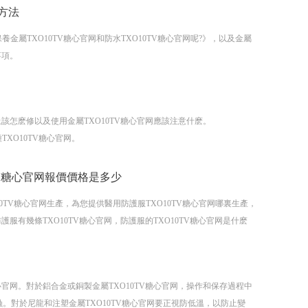
養方法
養金屬TXO10TV糖心官网和防水TXO10TV糖心官网呢?》，以及金屬
事項。
上該怎麽修以及使用金屬TXO10TV糖心官网應該注意什麽。
TXO10TV糖心官网。
TV糖心官网報價價格是多少
O10TV糖心官网生產，為您提供醫用防護服TXO10TV糖心官网哪裏生產，
護服有幾條TXO10TV糖心官网，防護服的TXO10TV糖心官网是什麽
糖心官网。對於鋁合金或銅製金屬TXO10TV糖心官网，操作和保存過程中
對於尼龍和注塑金屬TXO10TV糖心官网要正視防低溫，以防止變